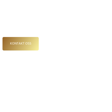
fra oss blir bilen din god som ny! Les vide
Hos Gardermoen Service AS tar vi bilen din 
bilpleie. Få tilbake ny bil-følelsen, beskytt
interiør, takket være vår erfaring og ledend
KONTAKT OSS